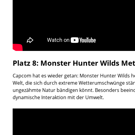
Platz 8: Monster Hunter Wilds Met
Capcom hat es wieder getan: Monster Hunter Wilds heb
Welt, die sich durch extreme Wetterumschwünge ständi
ungezähmte Natur bändigen könnt. Besonders beeindr
dynamische Interaktion mit der Umwelt.