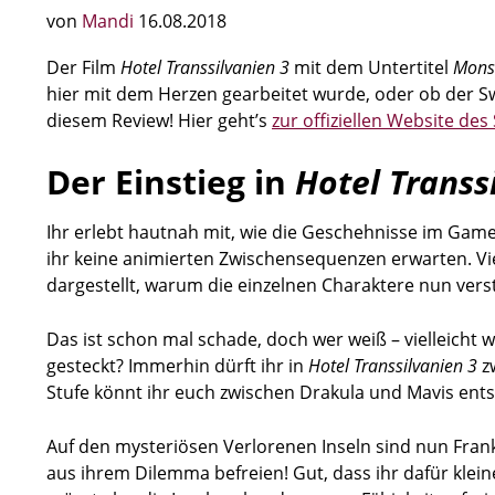
von
Mandi
16.08.2018
Der Film
Hotel Transsilvanien 3
mit dem Untertitel
Mons
hier mit dem Herzen gearbeitet wurde, oder ob der Swit
diesem Review! Hier geht’s
zur offiziellen Website des 
Der Einstieg in
Hotel Transs
Ihr erlebt hautnah mit, wie die Geschehnisse im Gam
ihr keine animierten Zwischensequenzen erwarten. Vie
dargestellt, warum die einzelnen Charaktere nun verst
Das ist schon mal schade, doch wer weiß – vielleicht 
gesteckt? Immerhin dürft ihr in
Hotel Transsilvanien 3
zw
Stufe könnt ihr euch zwischen Drakula und Mavis ent
Auf den mysteriösen Verlorenen Inseln sind nun Fran
aus ihrem Dilemma befreien! Gut, dass ihr dafür klein