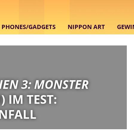
PHONES/GADGETS
NIPPON ART
GEWI
IEN 3: MONSTER
 IM TEST:
INFALL