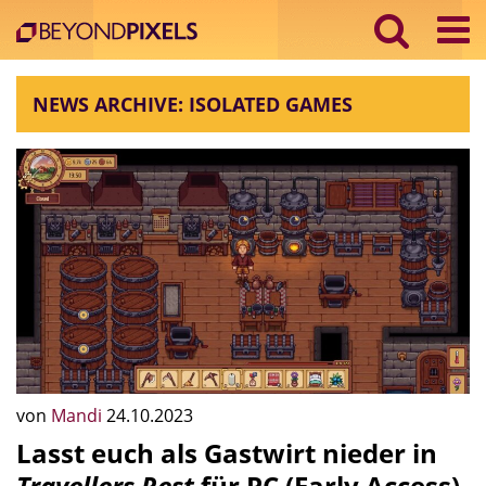
NEWS ARCHIVE: ISOLATED GAMES
von
Mandi
24.10.2023
Lasst euch als Gastwirt nieder in
Travellers Rest
für PC (Early Access)