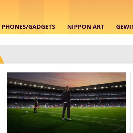
PHONES/GADGETS
NIPPON ART
GEWI