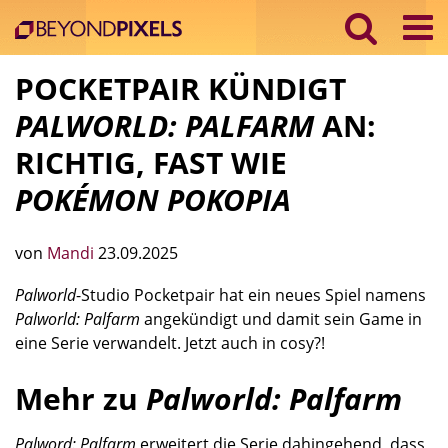
POCKETPAIR KÜNDIGT
PALWORLD: PALFARM
AN:
RICHTIG, FAST WIE
POKÉMON POKOPIA
von
Mandi
23.09.2025
Palworld
-Studio Pocketpair hat ein neues Spiel namens
Palworld: Palfarm
angekündigt und damit sein Game in
eine Serie verwandelt. Jetzt auch in cosy?!
Mehr zu
Palworld: Palfarm
Palword: Palfarm
erweitert die Serie dahingehend, dass