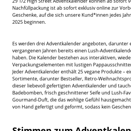
29 1/2 High Street Adventkalender können ab sofort v
Nachfüllpackung ist ab sofort exklusiv online zur Vor
Geschenke, auf die sich unsere Kund*innen jedes Jah
2025 beginnen.
Es werden drei Adventkalender angeboten, darunter ei
vergangenen Jahren bereits einen Lush-Adventkalend
haben. Die Kalender bestehen aus interaktiven, wie
Verpackungselementen mit lustigen Pappausschnitte
Jeder Adventkalender enthält 25 vegane Produkte – 
Sortimente, darunter Bestseller, Retro-Weihnachtspro
dieser liebevoll gefertigten Adventkalender und tauc
Badebomben, frisch geschnittener Seife und Lush-Favo
Gourmand-Duft, die das wohlige Gefühl hausgemachte
von Hand gefertigt und geformt, sodass kein Geschen
Stimmen zum Adventkalen