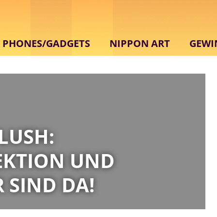
PHONES/GADGETS
NIPPON ART
GEWI
LUSH:
EKTION UND
 SIND DA!